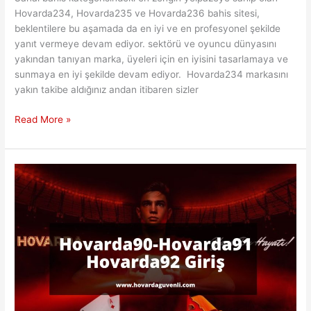
Hovarda234, Hovarda235 ve Hovarda236 bahis sitesi,
beklentilere bu aşamada da en iyi ve en profesyonel şekilde
yanıt vermeye devam ediyor. sektörü ve oyuncu dünyasını
yakından tanıyan marka, üyeleri için en iyisini tasarlamaya ve
sunmaya en iyi şekilde devam ediyor. Hovarda234 markasını
yakın takibe aldığınız andan itibaren sizler
Hovarda234
Read More »
–
Hovarda235
Bahis
Hızlı
Giriş
Adresi Burada