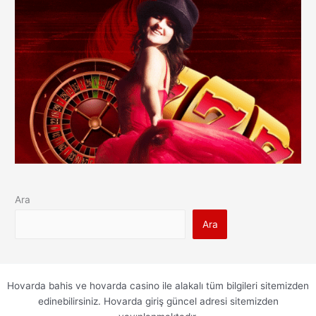
Ara
Ara
Hovarda bahis ve hovarda casino ile alakalı tüm bilgileri sitemizden
edinebilirsiniz. Hovarda giriş güncel adresi sitemizden