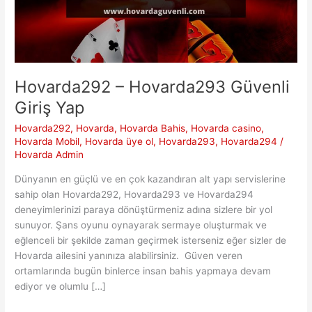
Hovarda292 – Hovarda293 Güvenli
Giriş Yap
Hovarda292
,
Hovarda
,
Hovarda Bahis
,
Hovarda casino
,
Hovarda Mobil
,
Hovarda üye ol
,
Hovarda293
,
Hovarda294
/
Hovarda Admin
Dünyanın en güçlü ve en çok kazandıran alt yapı servislerine
sahip olan Hovarda292, Hovarda293 ve Hovarda294
deneyimlerinizi paraya dönüştürmeniz adına sizlere bir yol
sunuyor. Şans oyunu oynayarak sermaye oluşturmak ve
eğlenceli bir şekilde zaman geçirmek isterseniz eğer sizler de
Hovarda ailesini yanınıza alabilirsiniz. Güven veren
ortamlarında bugün binlerce insan bahis yapmaya devam
ediyor ve olumlu […]