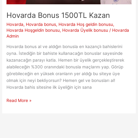
Hovarda Bonus 1500TL Kazan
Hovarda
,
Hovarda bonus
,
Hovarda Hoş geldin bonusu
,
Hovarda Hoşgeldin bonusu
,
Hovarda Üyelik bonusu
/
Hovarda
Admin
Hovarda bonus al ve aldığın bonusla en kazançlı bahislerini
oyna. İstediğin bir bahiste kullanacağın bonuslar sayesinde
kazanacağın parayı katla. Hemen bir üyelik gerçekleştirerek
alabileceğin %300 oranındaki bonusla maçlarını yap. Görüp
görebileceğin en yüksek oranların yer aldığı bu siteye üye
olmak için neyi bekliyorsun? Hemen gel ve bonusları al!
Hovarda bahis sitesine ilk üyeliğin için sana
Hovarda
Read More »
Bonus
1500TL
Kazan