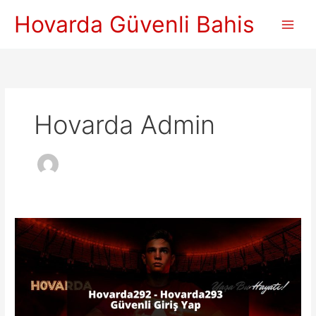
İçeriğe
Hovarda Güvenli Bahis
atla
Hovarda Admin