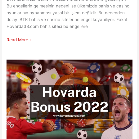
Bu engellerin gelmesinin nedeni ise ülkemizde bahis ve casino
oyunlarının oynanması yasal bir işlem değildir. Bu nedenden
dolayı BTK bahis ve casino sitelerine engel koyabiliyor. Fakat
Hovarda38.com bahis sitesi bu engellere
Hovarda38.com
Read More »
Güncel
Giriş