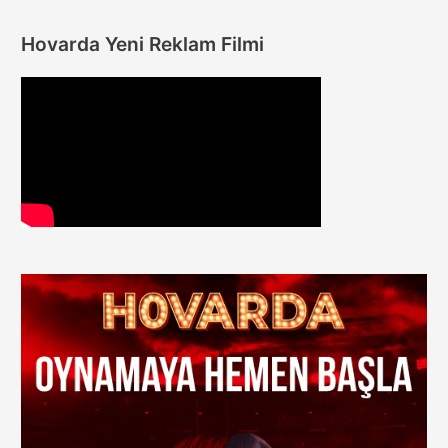
Hovarda Yeni Reklam Filmi