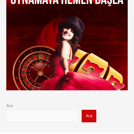
Ara
Ara