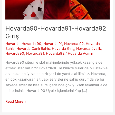
Hovarda90-Hovarda91-Hovarda92
Giriş
Hovarda
,
Hovarda 90
,
Hovarda 91
,
Hovarda 92
,
Hovarda
Bahis
,
Hovarda Canlı Bahis
,
Hovarda Giriş
,
Hovarda üyelik
,
Hovarda90
,
Hovarda91
,
Hovarda92
/
Hovarda Admin
Hovarda90 sitesi ile slot makinelerinde yüksek kazanç elde
etmek ister misiniz? Hovarda90 ile birlikte sizler de bu istek ve
arzunuza en iyi ve en hızlı şekil de yanıt alabilirsiniz. Hovarda,
en çok kazandıran alt yapı servislerine sahip durumda ve bu
sayede sizler de kısa süre içerisinde çok yüksek rakamlar elde
edebilirsiniz. Hovarda90 Üyelik İşlemlerini Yap […]
Hovarda90-
Read More »
Hovarda91-
Hovarda92