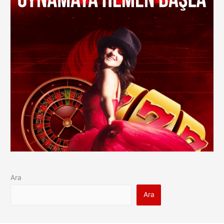
Ara
Ara