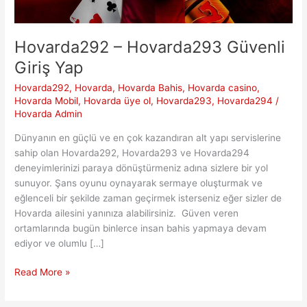
Hovarda292 – Hovarda293 Güvenli
Giriş Yap
Hovarda292
,
Hovarda
,
Hovarda Bahis
,
Hovarda casino
,
Hovarda Mobil
,
Hovarda üye ol
,
Hovarda293
,
Hovarda294
/
Hovarda Admin
Dünyanın en güçlü ve en çok kazandıran alt yapı servislerine
sahip olan Hovarda292, Hovarda293 ve Hovarda294
deneyimlerinizi paraya dönüştürmeniz adına sizlere bir yol
sunuyor. Şans oyunu oynayarak sermaye oluşturmak ve
eğlenceli bir şekilde zaman geçirmek isterseniz eğer sizler de
Hovarda ailesini yanınıza alabilirsiniz. Güven veren
ortamlarında bugün binlerce insan bahis yapmaya devam
ediyor ve olumlu […]
Hovarda292
Read More »
–
Hovarda293